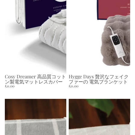
Cosy Dreamer 高品質コット
Hygge Days 贅沢なフェイク
売り切れ
売り切れ
ン製電気マットレスカバー
ファーの 電気ブランケット
£0.00
£0.00