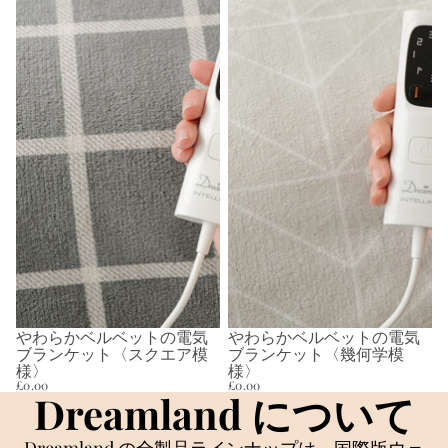
やわらかベルベットの電気
やわらかベルベットの電気
売り切れ
売り切れ
ブランケット〈スクエア模
ブランケット〈幾何学模
様〉
様〉
£0.00
£0.00
Dreamland について
Dreamland の全製品ラインナップは、国際版ウェ